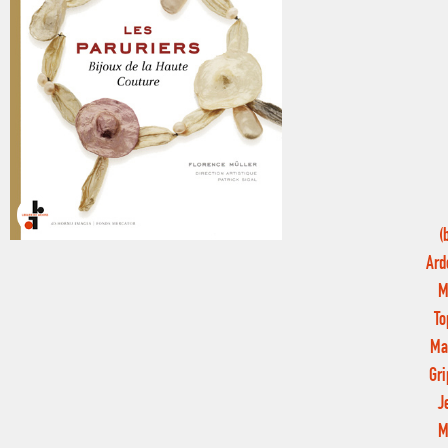
(
Ard
M
To
Ma
Gri
J
M