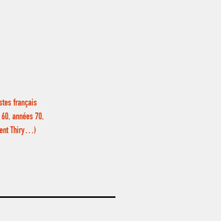
stes français
 60, années 70,
urent Thiry…)