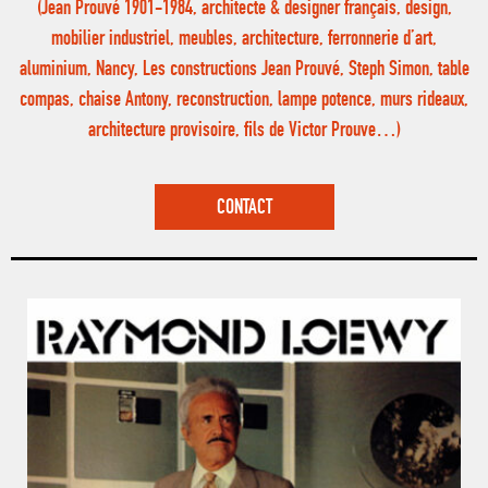
(Jean Prouvé 1901-1984, architecte & designer français, design,
mobilier industriel, meubles, architecture, ferronnerie d’art,
aluminium, Nancy, Les constructions Jean Prouvé, Steph Simon, table
compas, chaise Antony, reconstruction, lampe potence, murs rideaux,
architecture provisoire, fils de Victor Prouve…)
CONTACT