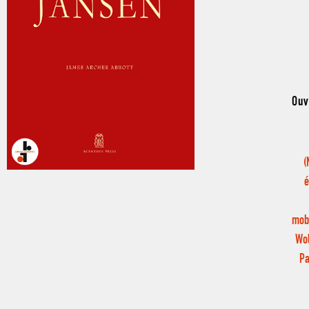
Ouv
(
é
mobi
Wol
Pa