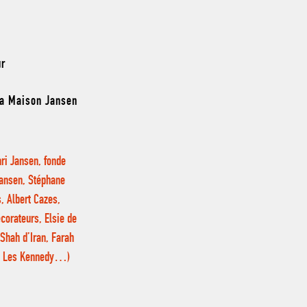
ur
la Maison Jansen
ri Jansen, fonde
Jansen, Stéphane
, Albert Cazes,
écorateurs, Elsie de
Shah d’Iran, Farah
er, Les Kennedy…)