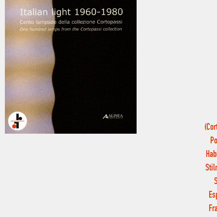
(Cor
Po
Hab
Sti
Es
Fr