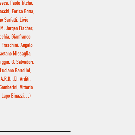
seca, Paolo Tilche,
occhi, Enrico Botta,
o Sarfatti, Livio
AM, Jurgen Fischer,
cchia, Gianfranco
o Fraschini, Angelo
Gaetano Missaglia,
iggio, G. Salvadori,
Luciano Bartolini,
R.D.I.T.I. Arditi,
Gamberini, Vittorio
o, Lapo Binazzi…)