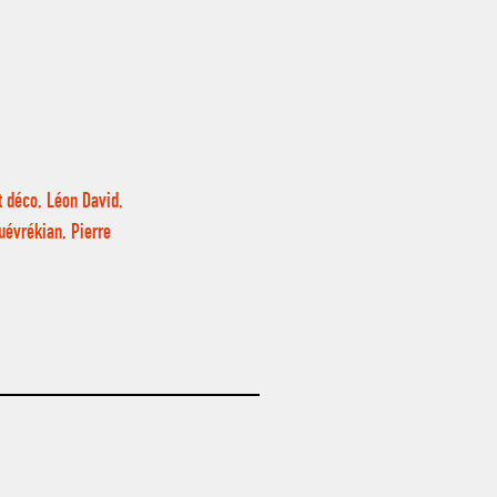
rt déco, Léon David,
uévrékian, Pierre