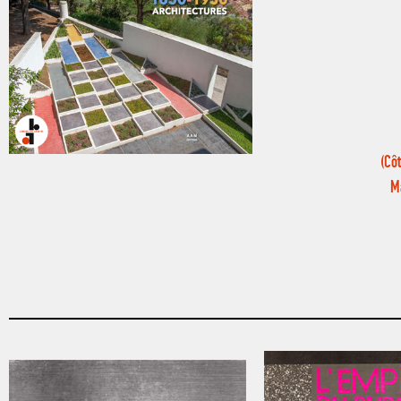
(Côt
Ma