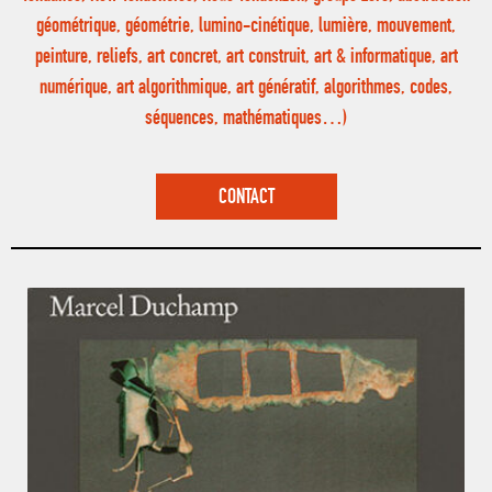
géométrique, géométrie, lumino-cinétique, lumière, mouvement,
peinture, reliefs, art concret, art construit, art & informatique, art
numérique, art algorithmique, art génératif, algorithmes, codes,
séquences, mathématiques…)
CONTACT