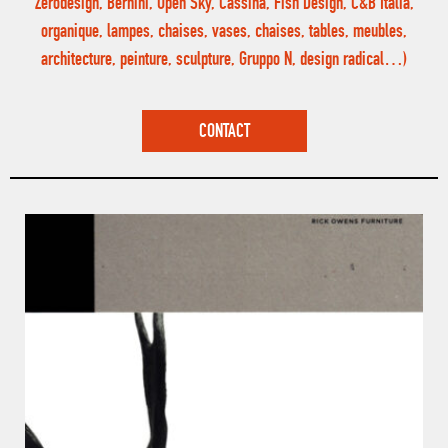
Zerodesign, Bernini, Open Sky, Cassina, Fish Design, C&B Italia,
organique, lampes, chaises, vases, chaises, tables, meubles,
architecture, peinture, sculpture, Gruppo N, design radical…)
CONTACT