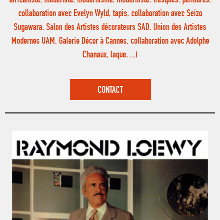
africaniste, modernité, modernisme, moderniste, fresques, peintures,
collaboration avec Evelyn Wyld, tapis, collaboration avec Seizo
Sugawara, Salon des Artistes décorateurs SAD, Union des Artistes
Modernes UAM, Galerie Décor à Cannes, collaboration avec Adolphe
Chanaux, laque…)
CONTACT