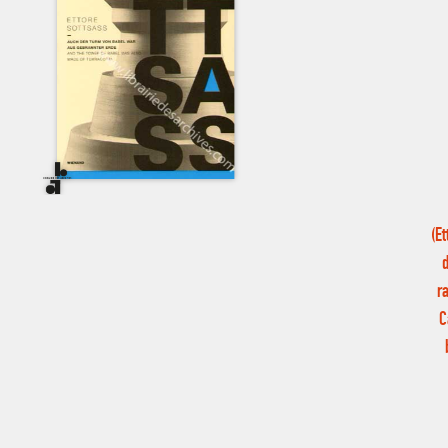
(E
d
r
C