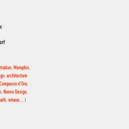
nc
orf
stration, Memphis,
ign, architecture
, Compasso d’Oro,
on, Nuovo Design,
smalti, emaux…)