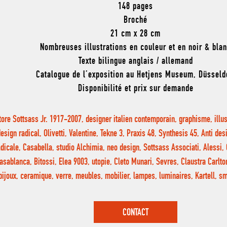
148 pages
Broché
21 cm x 28 cm
Nombreuses illustrations en couleur et en noir & bla
Texte bilingue anglais / allemand
Catalogue de l’exposition au Hetjens Museum, Düsseld
Disponibilité et prix sur demande
ttore Sottsass Jr. 1917-2007, designer italien contemporain, graphisme, illu
esign radical, Olivetti, Valentine, Tekne 3, Praxis 48, Synthesis 45, Anti des
adicale, Casabella, studio Alchimia, neo design, Sottsass Associati, Alessi
asablanca, Bitossi, Elea 9003, utopie, Cleto Munari, Sevres, Claustra Carlt
bijoux, ceramique, verre, meubles, mobilier, lampes, luminaires, Kartell, 
CONTACT