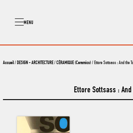
MENU
Accueil
/
DESIGN - ARCHITECTURE
/
CÉRAMIQUE (Ceramics)
/ Ettore Sottsass : And the 
Ettore Sottsass : And