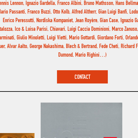
ennis Lennon, Ignazio Gardella, Franco Albini, Bruno Mathsson, Hans Bellma
ario Passanti, Franco Buzzi, Otto Kolb, Alfred Altherr, Gian Luigi Banfi, Lod
Enrico Peressutti, Nordiska Kompaniet, Jean Royère, Gian Case, Ignazio G
talozza, Ico & Luisa Parisi, Chiavari, Luigi Caccia Dominioni, Marco Zanuso
arminati, Giulio Minoletti, Luigi Vietti, Mario Gottardi, Giordano Forti, Orlan
uer, Alvar Aalto, George Nakashima, Blech & Bertrand, Fede Cheti, Richard 
Dumond, Mario Righini…)
CONTACT