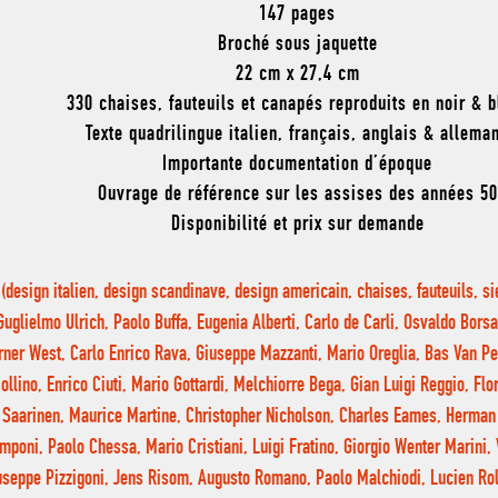
147 pages
Broché sous jaquette
22 cm x 27,4 cm
330 chaises, fauteuils et canapés reproduits en noir & 
Texte quadrilingue italien, français, anglais & allema
Importante documentation d’époque
Ouvrage de référence sur les assises des années 50
Disponibilité et prix sur demande
(design italien, design scandinave, design americain, chaises, fauteuils, s
Guglielmo Ulrich, Paolo Buffa, Eugenia Alberti, Carlo de Carli, Osvaldo Borsa
ner West, Carlo Enrico Rava, Giuseppe Mazzanti, Mario Oreglia, Bas Van Pelt
ollino, Enrico Ciuti, Mario Gottardi, Melchiorre Bega, Gian Luigi Reggio, Flo
Saarinen, Maurice Martine, Christopher Nicholson, Charles Eames, Herman 
mponi, Paolo Chessa, Mario Cristiani, Luigi Fratino, Giorgio Wenter Marini, 
useppe Pizzigoni, Jens Risom, Augusto Romano, Paolo Malchiodi, Lucien Rol