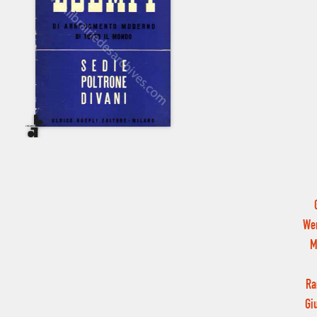
Wer
M
Ra
Gi