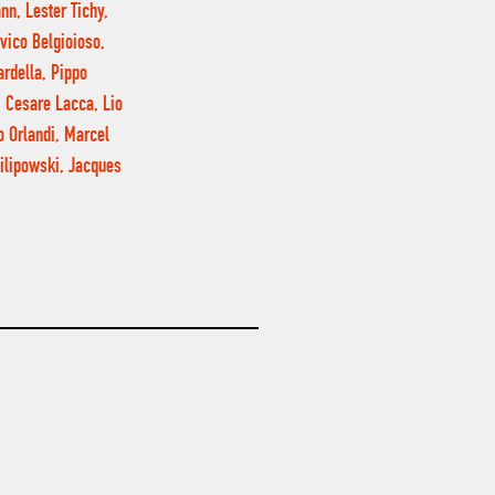
nn, Lester Tichy,
ovico Belgioioso,
ardella, Pippo
, Cesare Lacca, Lio
do Orlandi, Marcel
Filipowski, Jacques