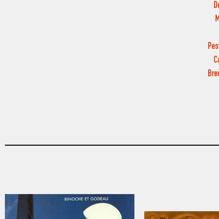
D
M
Pes
C
Bre