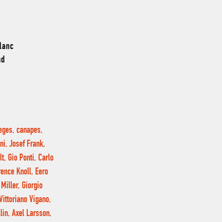
blanc
nd
ieges, canapes,
ni, Josef Frank,
, Gio Ponti, Carlo
rence Knoll, Eero
Miller, Giorgio
Vittoriano Vigano,
lin, Axel Larsson,