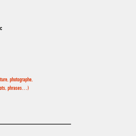
nc
ture, photographe,
, mots, phrases…)