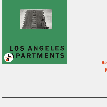
(Ed
p