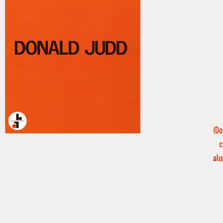
(Do
c
alu