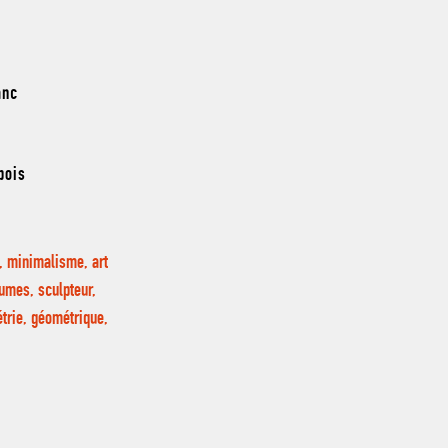
anc
bois
, minimalisme, art
lumes, sculpteur,
étrie, géométrique,