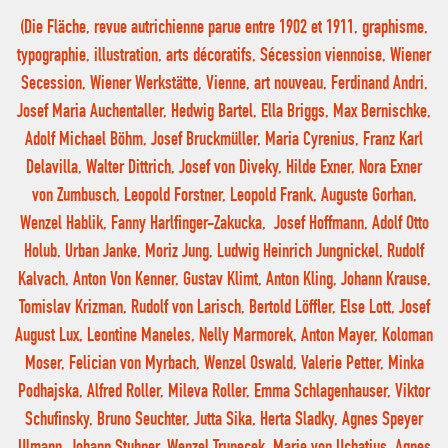
(Die Fläche, revue autrichienne parue entre 1902 et 1911, graphisme,
typographie, illustration, arts décoratifs, Sécession viennoise, Wiener
Secession, Wiener Werkstätte, Vienne, art nouveau, Ferdinand Andri,
Josef Maria Auchentaller, Hedwig Bartel, Ella Briggs, Max Bernischke,
Adolf Michael Böhm, Josef Bruckmüller, Maria Cyrenius, Franz Karl
Delavilla, Walter Dittrich, Josef von Diveky, Hilde Exner, Nora Exner
von Zumbusch, Leopold Forstner, Leopold Frank, Auguste Gorhan,
Wenzel Hablik, Fanny Harlfinger-Zakucka, Josef Hoffmann, Adolf Otto
Holub, Urban Janke, Moriz Jung, Ludwig Heinrich Jungnickel, Rudolf
Kalvach, Anton Von Kenner, Gustav Klimt, Anton Kling, Johann Krause,
Tomislav Krizman, Rudolf von Larisch, Bertold Löffler, Else Lott, Josef
August Lux, Leontine Maneles, Nelly Marmorek, Anton Mayer, Koloman
Moser, Felician von Myrbach, Wenzel Oswald, Valerie Petter, Minka
Podhajska, Alfred Roller, Mileva Roller, Emma Schlagenhauser, Viktor
Schufinsky, Bruno Seuchter, Jutta Sika, Herta Sladky, Agnes Speyer