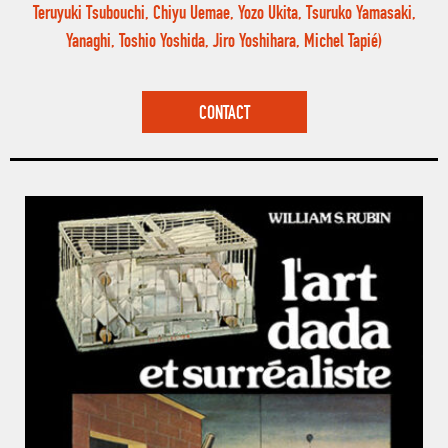
Teruyuki Tsubouchi, Chiyu Uemae, Yozo Ukita, Tsuruko Yamasaki,
Yanaghi, Toshio Yoshida, Jiro Yoshihara, Michel Tapié)
CONTACT