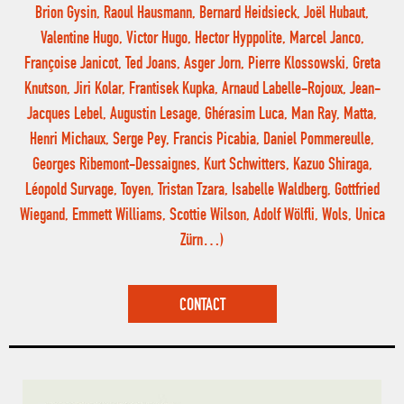
Brion Gysin, Raoul Hausmann, Bernard Heidsieck, Joël Hubaut,
Valentine Hugo, Victor Hugo, Hector Hyppolite, Marcel Janco,
Françoise Janicot, Ted Joans, Asger Jorn, Pierre Klossowski, Greta
Knutson, Jiri Kolar, Frantisek Kupka, Arnaud Labelle-Rojoux, Jean-
Jacques Lebel, Augustin Lesage, Ghérasim Luca, Man Ray, Matta,
Henri Michaux, Serge Pey, Francis Picabia, Daniel Pommereulle,
Georges Ribemont-Dessaignes, Kurt Schwitters, Kazuo Shiraga,
Léopold Survage, Toyen, Tristan Tzara, Isabelle Waldberg, Gottfried
Wiegand, Emmett Williams, Scottie Wilson, Adolf Wölfli, Wols, Unica
Zürn…)
CONTACT