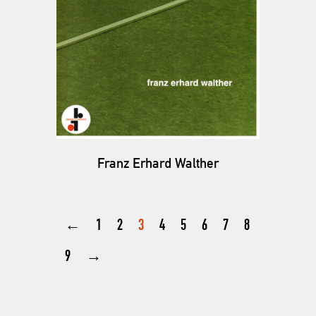
Franz Erhard Walther
←
1
2
3
4
5
6
7
8
9
→