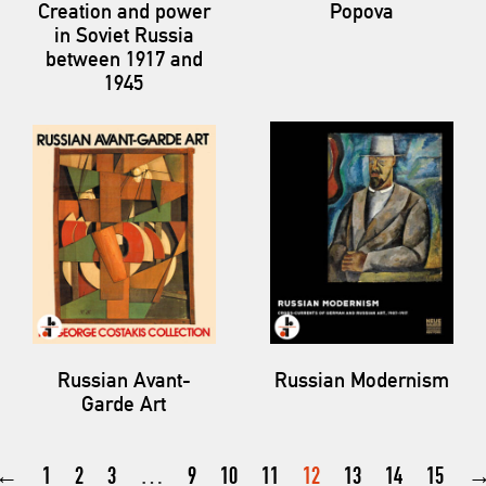
Creation and power
Popova
in Soviet Russia
between 1917 and
1945
Russian Avant-
Russian Modernism
Garde Art
←
1
2
3
…
9
10
11
12
13
14
15