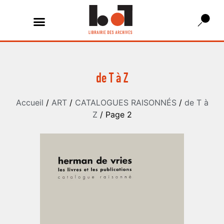
de T à Z
Accueil
/
ART
/
CATALOGUES RAISONNÉS
/
de T à
Z
/ Page 2