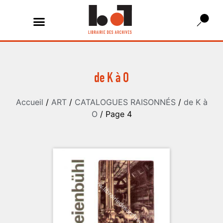
de K à O
Accueil
/
ART
/
CATALOGUES RAISONNÉS
/
de K à
O
/ Page 4