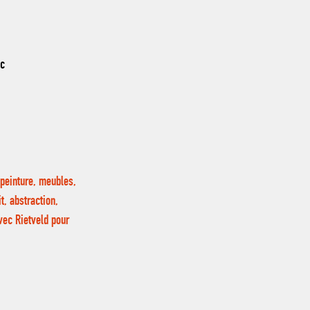
nc
 peinture, meubles,
it, abstraction,
avec Rietveld pour