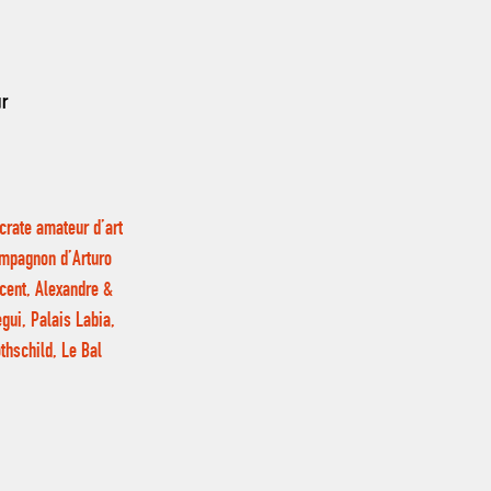
ur
crate amateur d’art
ompagnon d’Arturo
ncent, Alexandre &
gui, Palais Labia,
thschild, Le Bal