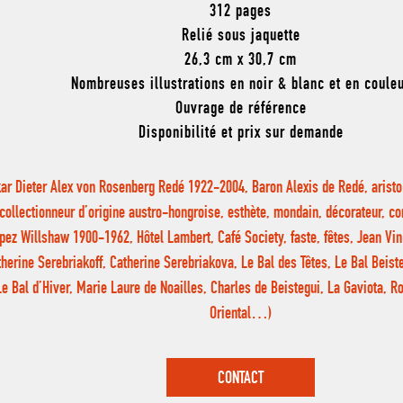
312 pages
Relié sous jaquette
26,3 cm x 30,7 cm
Nombreuses illustrations en noir & blanc et en coule
Ouvrage de référence
Disponibilité et prix sur demande
ar Dieter Alex von Rosenberg Redé 1922-2004, Baron Alexis de Redé, aristo
collectionneur d’origine austro-hongroise, esthète, mondain, décorateur, c
pez Willshaw 1900-1962, Hôtel Lambert, Café Society, faste, fêtes, Jean Vi
therine Serebriakoff, Catherine Serebriakova, Le Bal des Têtes, Le Bal Beiste
Le Bal d’Hiver, Marie Laure de Noailles, Charles de Beistegui, La Gaviota, Ro
Oriental…)
CONTACT