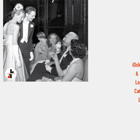
(Osk
& 
Lo
Ca