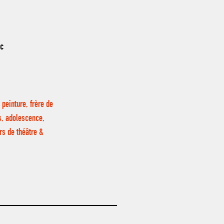
nc
 peinture, frère de
s, adolescence,
rs de théâtre &