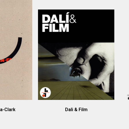
a-Clark
Dali & Film