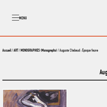
MENU
Accueil
/
ART
/
MONOGRAPHIES (Monographs)
/ Auguste Chabaud : Époque fauve
Aug