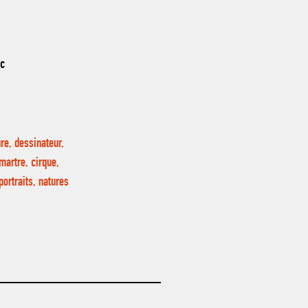
nc
re, dessinateur,
martre, cirque,
ortraits, natures