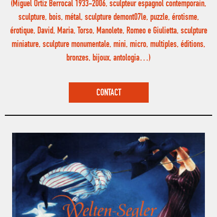
(Miguel Ortiz Berrocal 1933-2006, sculpteur espagnol contemporain,
sculpture, bois, métal, sculpture demont07le, puzzle, érotisme,
érotique, David, Maria, Torso, Manolete, Romeo e Giulietta, sculpture
miniature, sculpture monumentale, mini, micro, multiples, éditions,
bronzes, bijoux, antologia…)
CONTACT