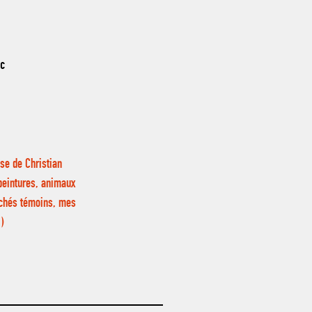
nc
se de Christian
 peintures, animaux
lichés témoins, mes
…)