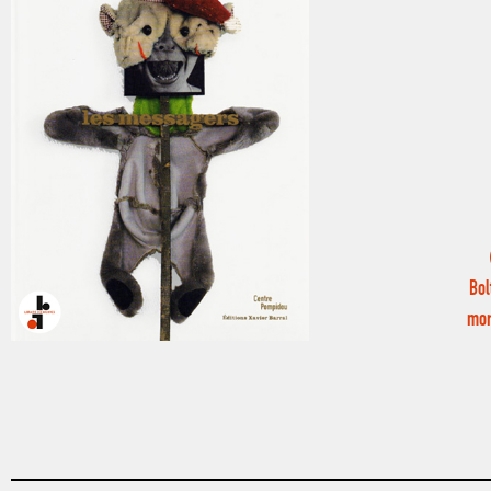
Bol
mor