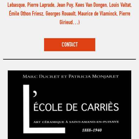
Lebasque, Pierre Laprade, Jean Puy, Kees Van Dongen, Louis Valtat,
Émile Othon Friesz, Georges Rouault, Maurice de Vlaminck, Pierre
Girieud…)
CONTACT