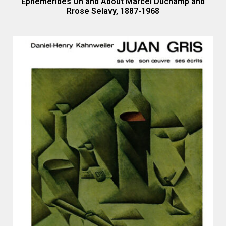
Ephemerides On and About Marcel Duchamp and
Rrose Selavy, 1887-1968