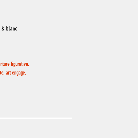
r & blanc
ture figurative,
te, art engage,