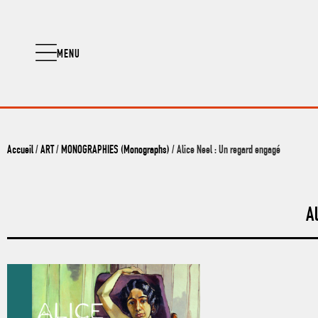
MENU
Accueil
/
ART
/
MONOGRAPHIES (Monographs)
/ Alice Neel : Un regard engagé
A