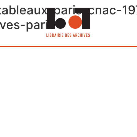
-tableaux-paris-cnac-1
ives-paris