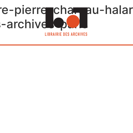
re-pierre-chareau-hala
s-archives-paris