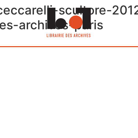
eccarelli-scultore-2012
des-archives-paris