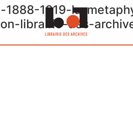
co-1888-1919-la-metaph
on-librairie-des-archiv