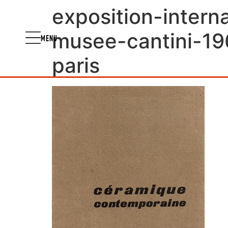
exposition-inter
musee-cantini-196
MENU
paris