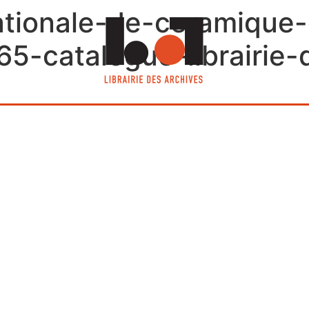
nationale-de-ceramique
5-catalogue-librairie-