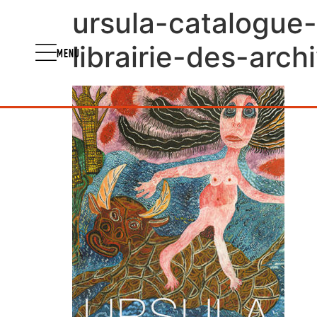
ursula-catalogue
librairie-des-arch
MENU