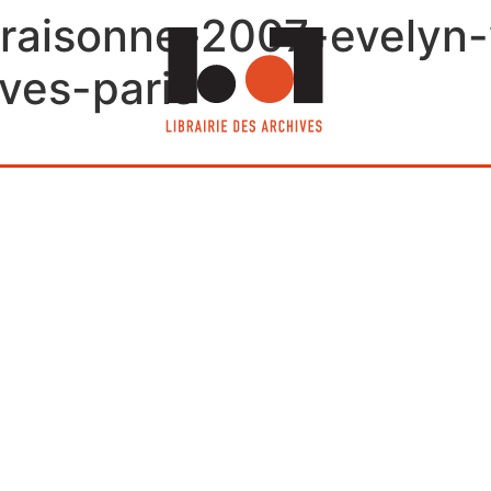
-raisonne-2007-evelyn-
ives-paris