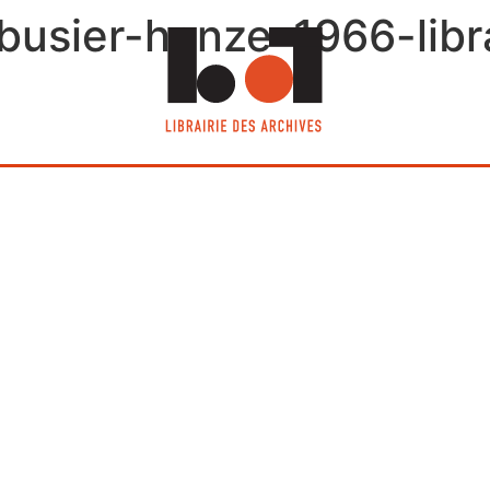
rbusier-henze-1966-libr