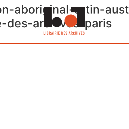
-aboriginal-artin-aust
ie-des-archives-paris