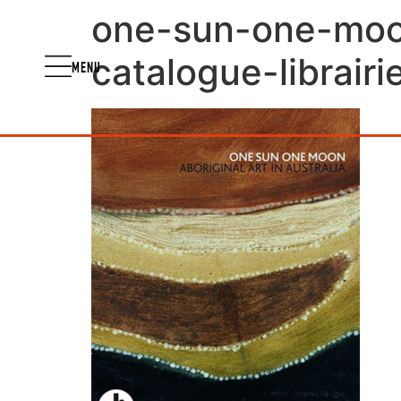
one-sun-one-moon
catalogue-librair
MENU