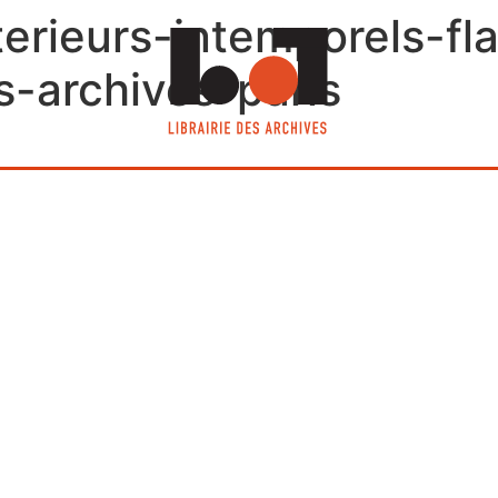
terieurs-intemporels-f
s-archives-paris