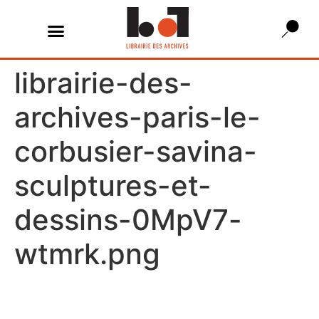
librairie-des-
archives-paris-le-
corbusier-savina-
sculptures-et-
dessins-0MpV7-
wtmrk.png