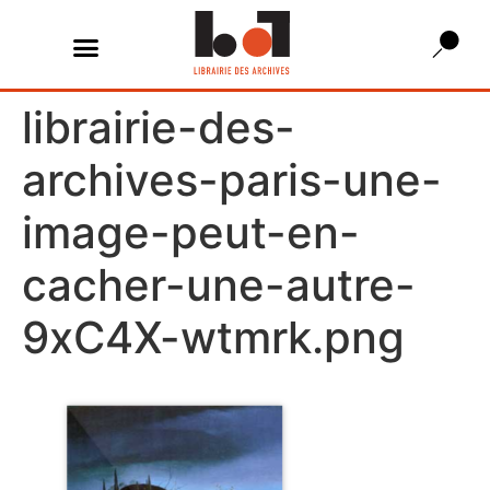
librairie-des-
archives-paris-une-
image-peut-en-
cacher-une-autre-
9xC4X-wtmrk.png