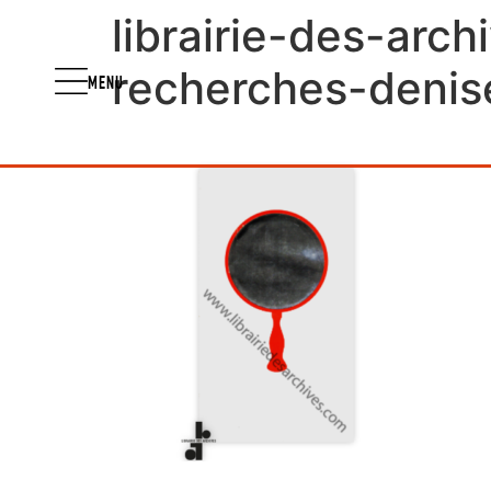
librairie-des-arc
recherches-deni
MENU