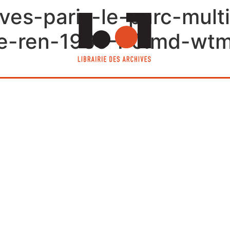
hives-paris-le-parc-mul
se-ren-1966-P0Imd-wtm