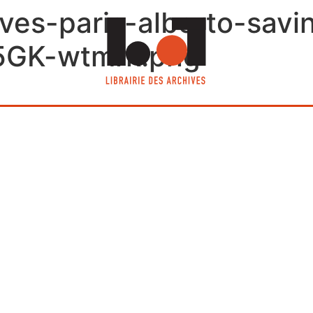
ives-paris-alberto-savi
fN5GK-wtmrk.png