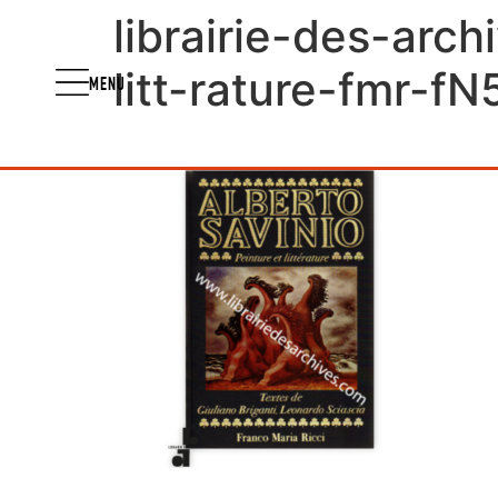
librairie-des-arch
litt-rature-fmr-
MENU