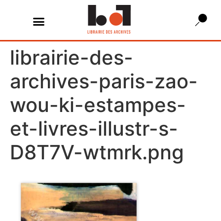
librairie-des-
archives-paris-zao-
wou-ki-estampes-
et-livres-illustr-s-
D8T7V-wtmrk.png