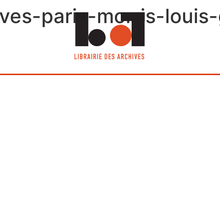
hives-paris-morris-loui