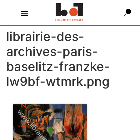
librairie-des-
archives-paris-
baselitz-franzke-
lw9bf-wtmrk.png