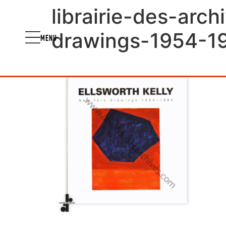
librairie-des-arc
drawings-1954-1
MENU