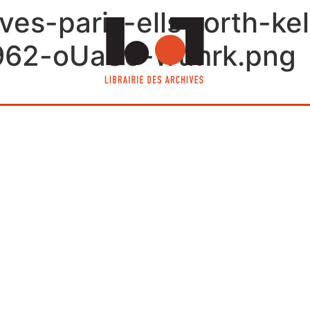
hives-paris-ellsworth-k
962-oUaS6-wtmrk.png