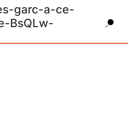
res-garc-a-ce-
me-BsQLw-