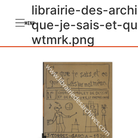
librairie-des-arc
que-je-sais-et-q
MENU
wtmrk.png