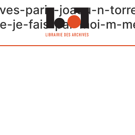
hives-paris-joaqu-n-tor
ue-je-fais-par-moi-m-