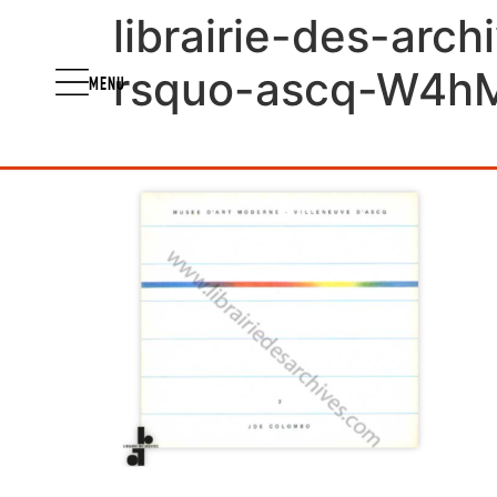
librairie-des-arc
rsquo-ascq-W4h
MENU