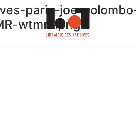
hives-paris-joe-colombo
MR-wtmrk.png