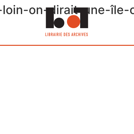
oin-on-dirait-une-île-o