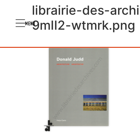
librairie-des-arc
9mII2-wtmrk.png
MENU