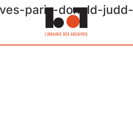
hives-paris-donald-judd